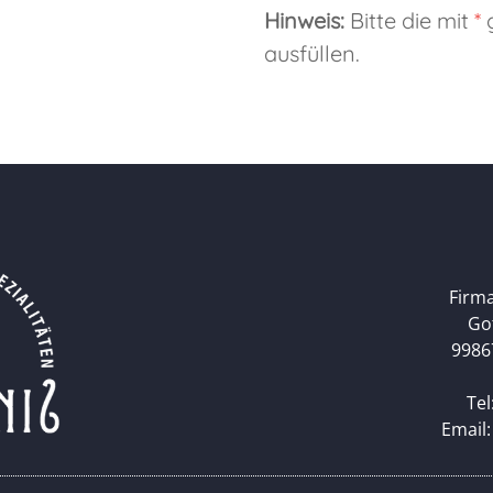
Hinweis:
Bitte die mit
*
g
ausfüllen.
Firm
Go
9986
Tel
Email